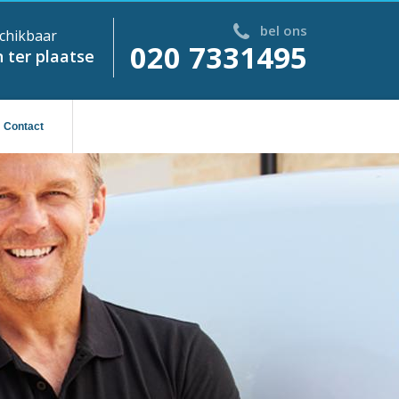
bel ons
chikbaar
020 7331495
 ter plaatse
Contact