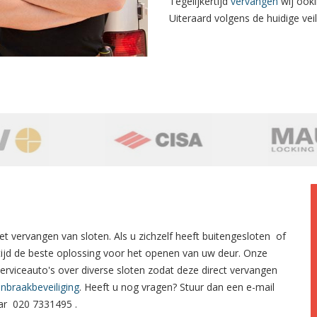
Tegelijkertijd
vervangen
wij ooki
Uiteraard volgens de huidige veili
et
vervangen van sloten.
Als u zichzelf heeft
buitengesloten
of
tijd de beste oplossing voor het openen van uw deur. Onze
serviceauto's over diverse sloten zodat deze direct vervangen
inbraakbeveiliging
. Heeft u nog vragen? Stuur dan een e-mail
aar
020 7331495
.